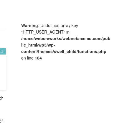
Warning
: Undefined array key
"HTTP_USER_AGENT" in
/home/webcreworks/webnetamemo.com/pub
lic_html/wp3/wp-
content/themes/swell_child/functions.php
ンス
on line
184
ク
が