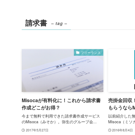
請求書
– tag –
フリーランス
Misocaが有料化に！これから請求書
売掛金回収
作成どこがお得？
もらうならM
今まで無料で利用できた請求書作成サービス
以前紹介した
のMisoca（みそか）。弥生のグループ会...
Misoca（ミソ
2017年5月27日
2016年8月4日