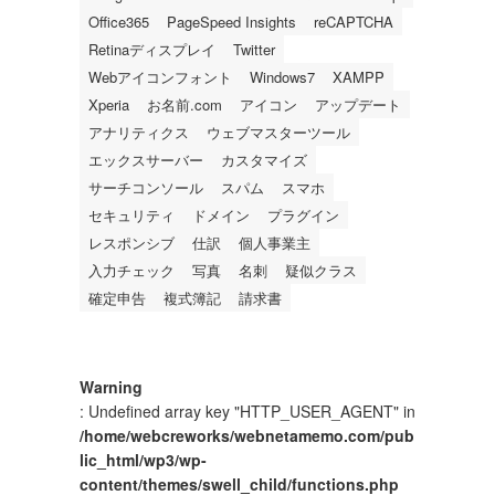
Office365
PageSpeed Insights
reCAPTCHA
Retinaディスプレイ
Twitter
Webアイコンフォント
Windows7
XAMPP
Xperia
お名前.com
アイコン
アップデート
アナリティクス
ウェブマスターツール
エックスサーバー
カスタマイズ
サーチコンソール
スパム
スマホ
セキュリティ
ドメイン
プラグイン
レスポンシブ
仕訳
個人事業主
入力チェック
写真
名刺
疑似クラス
確定申告
複式簿記
請求書
Warning
: Undefined array key "HTTP_USER_AGENT" in
/home/webcreworks/webnetamemo.com/pub
lic_html/wp3/wp-
content/themes/swell_child/functions.php