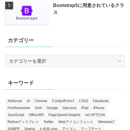
Bootstrap5に用意されているクラ
ス
カテゴリー
カ
テ
ゴ
リ
キーワード
ー
AdSense
AI
Chrome
ContactForm7
CSS3
Facebook
FontAwesome
GA4
Google
htaccess
iPad
iPhone
JavaScript
Office365
PageSpeed Insights
reCAPTCHA
Retinaディスプレイ
Twitter
Webアイコンフォント
Windows7
XAMPP
Xperia
お名前.com
アイコン
アップデート