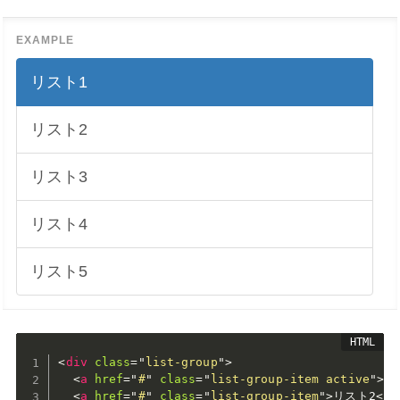
リスト1
リスト2
リスト3
リスト4
リスト5
<
div
class
=
"
list-group
"
>
<
a
href
=
"
#
"
class
=
"
list-group-item active
"
>
リ
<
a
href
=
"
#
"
class
=
"
list-group-item
"
>
リスト2
</
a