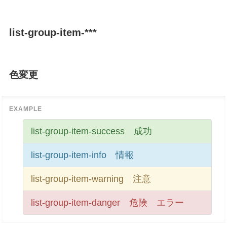
list-group-item-***
色変更
list-group-item-success 成功
list-group-item-info 情報
list-group-item-warning 注意
list-group-item-danger 危険 エラー