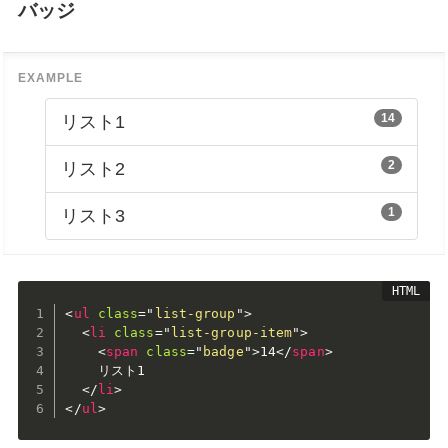
バッジ
14
リスト1
2
リスト2
1
リスト3
<
ul
class
=
"
list-group
"
>
<
li
class
=
"
list-group-item
"
>
<
span
class
=
"
badge
"
>
14
</
span
>
    リスト1

</
li
>
</
ul
>