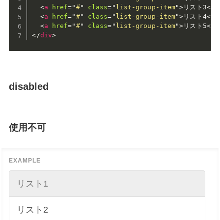
<
a
href
=
"
#
"
class
=
"
list-group-item
"
>
リスト3
</
a
<
a
href
=
"
#
"
class
=
"
list-group-item
"
>
リスト4
</
a
<
a
href
=
"
#
"
class
=
"
list-group-item
"
>
リスト5
</
a
</
div
>
disabled
使用不可
リスト1
リスト2