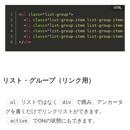
<
ul
class
=
"
list-group
"
>
<
li
class
=
"
list-group-item list-group-item-su
<
li
class
=
"
list-group-item list-group-item-in
<
li
class
=
"
list-group-item list-group-item-wa
<
li
class
=
"
list-group-item list-group-item-da
</
ul
>
リスト・グループ（リンク用）
リストではなく
で囲み、アンカータ
ul
div
グを書くだけでリンクリストができます。
でONの状態にもできます。
active