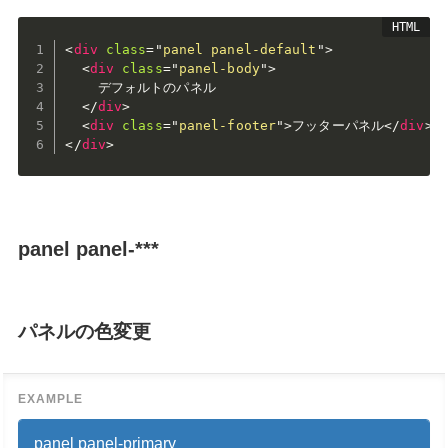
<
div
class
=
"
panel panel-default
"
>
<
div
class
=
"
panel-body
"
>
    デフォルトのパネル

</
div
>
<
div
class
=
"
panel-footer
"
>
フッターパネル
</
div
>
</
div
>
panel panel-***
パネルの色変更
panel panel-primary