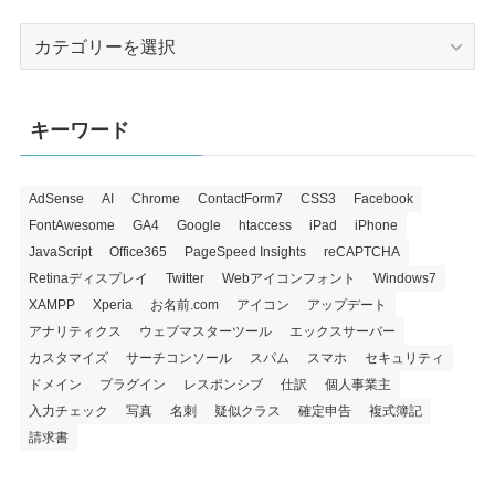
カ
テ
ゴ
リ
キーワード
ー
AdSense
AI
Chrome
ContactForm7
CSS3
Facebook
FontAwesome
GA4
Google
htaccess
iPad
iPhone
JavaScript
Office365
PageSpeed Insights
reCAPTCHA
Retinaディスプレイ
Twitter
Webアイコンフォント
Windows7
XAMPP
Xperia
お名前.com
アイコン
アップデート
アナリティクス
ウェブマスターツール
エックスサーバー
カスタマイズ
サーチコンソール
スパム
スマホ
セキュリティ
ドメイン
プラグイン
レスポンシブ
仕訳
個人事業主
入力チェック
写真
名刺
疑似クラス
確定申告
複式簿記
請求書