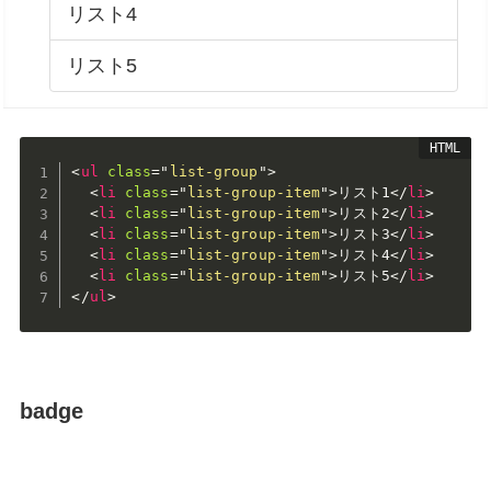
リスト4
リスト5
<
ul
class
=
"
list-group
"
>
<
li
class
=
"
list-group-item
"
>
リスト1
</
li
>
<
li
class
=
"
list-group-item
"
>
リスト2
</
li
>
<
li
class
=
"
list-group-item
"
>
リスト3
</
li
>
<
li
class
=
"
list-group-item
"
>
リスト4
</
li
>
<
li
class
=
"
list-group-item
"
>
リスト5
</
li
>
</
ul
>
badge