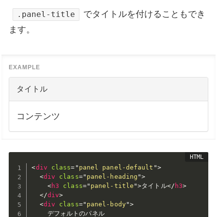
でタイトルを付けることもでき
.panel-title
ます。
タイトル
コンテンツ
<
div
class
=
"
panel panel-default
"
>
<
div
class
=
"
panel-heading
"
>
<
h3
class
=
"
panel-title
"
>
タイトル
</
h3
>
</
div
>
<
div
class
=
"
panel-body
"
>
    デフォルトのパネル
