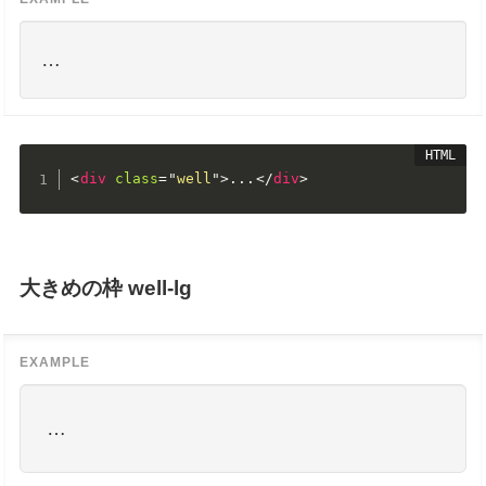
…
<
div
class
=
"
well
"
>
...
</
div
>
大きめの枠 well-lg
…