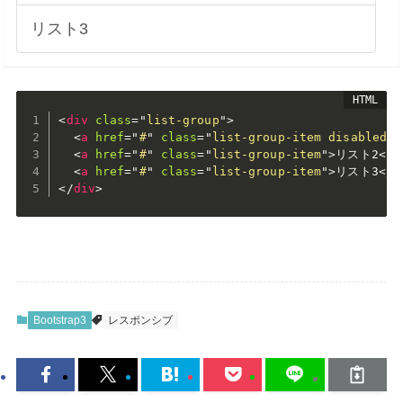
リスト3
<
div
class
=
"
list-group
"
>
<
a
href
=
"
#
"
class
=
"
list-group-item disabled
"
>
<
a
href
=
"
#
"
class
=
"
list-group-item
"
>
リスト2
</
a
<
a
href
=
"
#
"
class
=
"
list-group-item
"
>
リスト3
</
a
</
div
>
Bootstrap3
レスポンシブ