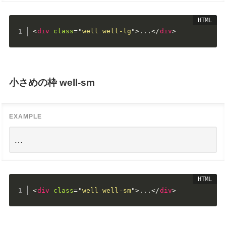
<
div
class
=
"
well well-lg
"
>
...
</
div
>
小さめの枠 well-sm
…
<
div
class
=
"
well well-sm
"
>
...
</
div
>