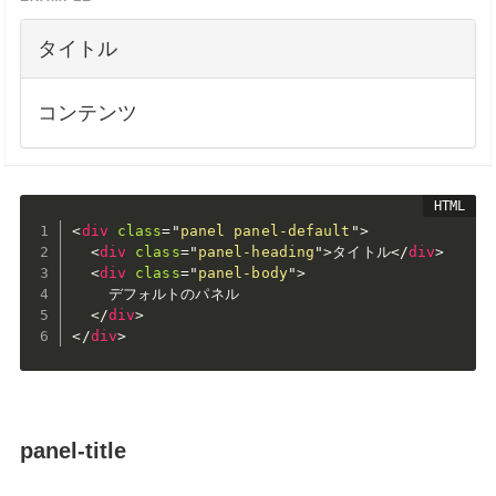
タイトル
コンテンツ
<
div
class
=
"
panel panel-default
"
>
<
div
class
=
"
panel-heading
"
>
タイトル
</
div
>
<
div
class
=
"
panel-body
"
>
    デフォルトのパネル

</
div
>
</
div
>
panel-title