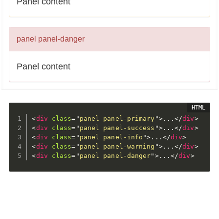
Panel content
panel panel-danger
Panel content
<
div
class
=
"
panel panel-primary
"
>
...
</
div
>
<
div
class
=
"
panel panel-success
"
>
...
</
div
>
<
div
class
=
"
panel panel-info
"
>
...
</
div
>
<
div
class
=
"
panel panel-warning
"
>
...
</
div
>
<
div
class
=
"
panel panel-danger
"
>
...
</
div
>