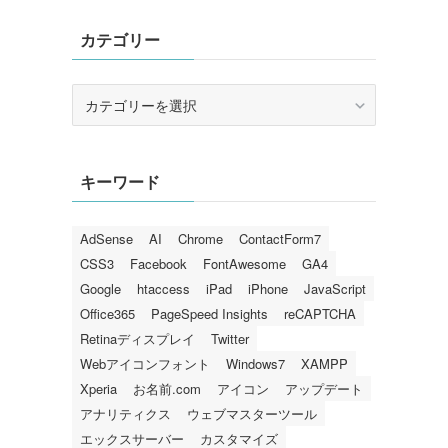
カテゴリー
カ
テ
ゴ
リ
キーワード
ー
AdSense
AI
Chrome
ContactForm7
CSS3
Facebook
FontAwesome
GA4
Google
htaccess
iPad
iPhone
JavaScript
Office365
PageSpeed Insights
reCAPTCHA
Retinaディスプレイ
Twitter
Webアイコンフォント
Windows7
XAMPP
Xperia
お名前.com
アイコン
アップデート
アナリティクス
ウェブマスターツール
エックスサーバー
カスタマイズ