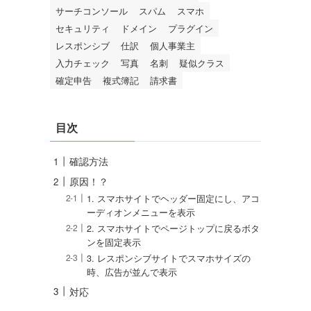
サーチコンソール
スパム
スマホ
セキュリティ
ドメイン
プラグイン
レスポンシブ
仕訳
個人事業主
入力チェック
写真
名刺
疑似クラス
確定申告
複式簿記
請求書
目次
確認方法
原因！？
1. スマホサイトでヘッダー固定にし、アコ
ーディオンメニューを表示
2. スマホサイトでページトップに戻るボタ
ンを固定表示
3. レスポンシブサイトでスマホサイズの
時、広告が並んで表示
対応