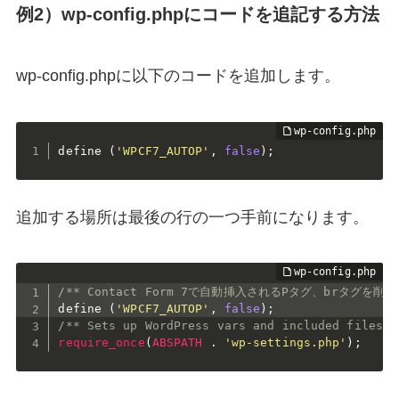
例2）wp-config.phpにコードを追記する方法
wp-config.phpに以下のコードを追加します。
define 
(
'WPCF7_AUTOP'
,
false
)
;
追加する場所は最後の行の一つ手前になります。
/** Contact Form 7で自動挿入されるPタグ、brタグを削除
define 
(
'WPCF7_AUTOP'
,
false
)
;
/** Sets up WordPress vars and included files. 
require_once
(
ABSPATH
.
'wp-settings.php'
)
;