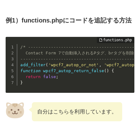
例1）functions.phpにコードを追記する方法
/* ---------------------------------------------
  Contact Form 7で自動挿入されるPタグ、brタグを削除

-----------------------------------------------
add_filter
(
'wpcf7_autop_or_not'
,
'wpcf7_autop_r
function
wpcf7_autop_return_false
(
)
{
return
false
;
}
自分はこちらを利用しています。