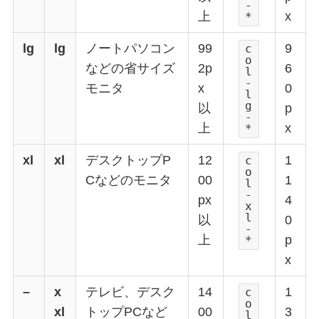
-
上
x
*
lg
lg
ノートパソコン
99
9
c
o
などの省サイズ
2p
6
l
-
モニタ
x
0
l
g
以
p
-
上
x
*
xl
xl
デスクトップP
12
1
c
o
Cなどのモニタ
00
1
l
-
px
4
x
l
以
0
-
上
p
*
x
–
x
テレビ、デスク
14
1
c
o
xl
トップPCなど
00
3
l