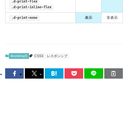
.d-print-flex
.d-print-inline-flex
表示
非表示
.d-print-none
Bootstrap5
CSS3
レスポンシブ