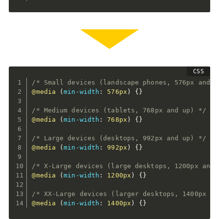
/* Small devices (landscape phones, 576px and u
@media
(
min-width
:
 576px
)
{
}
/* Medium devices (tablets, 768px and up) */
@media
(
min-width
:
 768px
)
{
}
/* Large devices (desktops, 992px and up) */
@media
(
min-width
:
 992px
)
{
}
/* X-Large devices (large desktops, 1200px and 
@media
(
min-width
:
 1200px
)
{
}
/* XX-Large devices (larger desktops, 1400px an
@media
(
min-width
:
 1400px
)
{
}