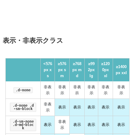
表示・非表示クラス
<576
≥576
≥768
≥99
≥120
≥1400
px x
px s
px m
2px
0px
px xxl
s
m
d
lg
xl
非表
非表
非表
非表
非表
非表
.d-none
示
示
示
示
示
示
非表
.d-none .d
表示
表示
表示
表示
表示
-sm-block
示
.d-sm-none
非表
表示
表示
表示
表示
表示
.d-md-bloc
示
k