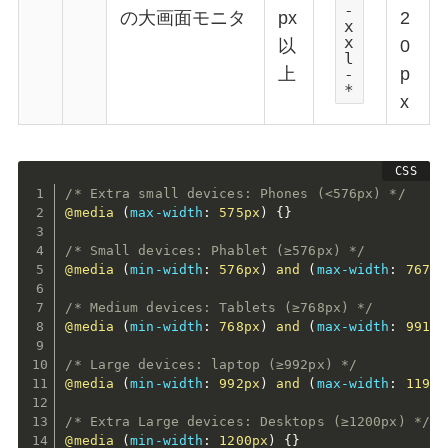
-
の大画面モニタ
px
2
x
x
以
0
l
上
p
-
*
x
/* Extra small devices: Phones (<576px) */
@media
(
max-width
:
 575px
)
{
}
/* Small devices: Phablet (≥576px) */
@media
(
min-width
:
 576px
)
 and 
(
max-width
:
 767px
/* Medium devices: Tablets (≥768px) */
@media
(
min-width
:
 768px
)
 and 
(
max-width
:
 991px
/* Large devices: laptop (≥992px) */
@media
(
min-width
:
 992px
)
 and 
(
max-width
:
 1199p
/* Extra Large devices: Desktops (≥1200px) */
@media
(
min-width
:
 1200px
)
{
}