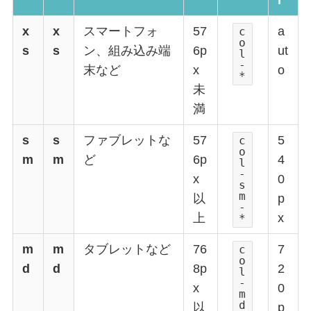
r
x
x
スマートフォ
57
a
c
o
s
s
ン、組み込み端
6p
ut
l
-
末など
x
o
*
未
満
s
s
ファブレットな
57
5
c
o
m
m
ど
6p
4
l
-
x
0
s
m
以
p
-
上
x
*
m
m
タブレットなど
76
7
c
o
d
d
8p
2
l
-
x
0
m
d
以
p