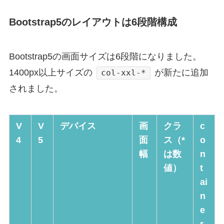
Bootstrap5のレイアウトは6段階構成
Bootstrap5の画面サイズは6段階になりました。
1400px以上サイズの
が新たに追加
col-xxl-*
されました。
V
V
デバイス
画
クラ
c
4
5
面
ス（*
o
幅
は数
n
値）
t
ai
n
e